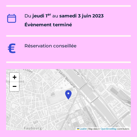
er
Du
jeudi 1
au
samedi 3 juin 2023
Évènement terminé
Réservation conseillée
+
−
Leaflet
|
Map data ©
OpenStreetMap
contributors