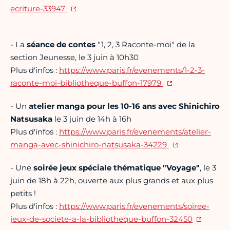
ecriture-33947
- La
séance de contes
"1, 2, 3 Raconte-moi" de la
section Jeunesse, le 3 juin à 10h30
Plus d'infos :
https://www.paris.fr/evenements/1-2-3-
raconte-moi-bibliotheque-buffon-17979
- Un
atelier manga pour les 10-16 ans avec Shinichiro
Natsusaka
le 3 juin de 14h à 16h
Plus d'infos :
https://www.paris.fr/evenements/atelier-
manga-avec-shinichiro-natsusaka-34229
- Une
soirée jeux spéciale thématique "Voyage"
, le 3
juin de 18h à 22h, ouverte aux plus grands et aux plus
petits !
Plus d'infos :
https://www.paris.fr/evenements/soiree-
jeux-de-societe-a-la-bibliotheque-buffon-32450