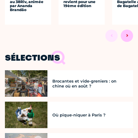
au 38Riv, animée
revient pour une
Bagatelle 
par Ananda
19ème édition
de Bagatel
Brandão
SÉLECTIONS
Brocantes et vide-greniers : on
chine où en août ?
Où pique-niquer à Paris ?