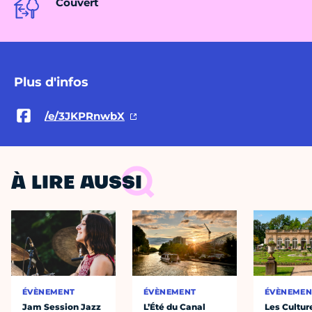
Couvert
Plus d'infos
/e/3JKPRnwbX
À LIRE AUSSI
ÉVÈNEMENT
ÉVÈNEMENT
ÉVÈNEMEN
Jam Session Jazz
L’Été du Canal
Les Cultur