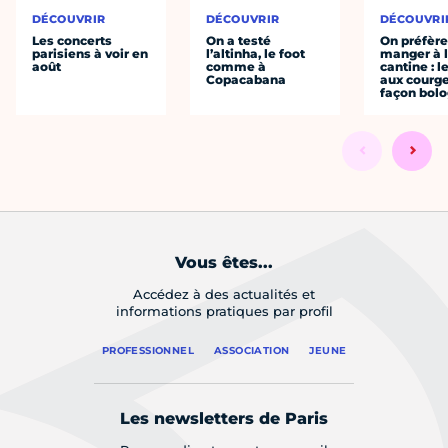
DÉCOUVRIR
DÉCOUVRIR
DÉCOUVRI
Les concerts
On a testé
On préfèr
parisiens à voir en
l’altinha, le foot
manger à 
août
comme à
cantine : l
Copacabana
aux courge
façon bol
Vous êtes...
Accédez à des actualités et
informations pratiques par profil
PROFESSIONNEL
ASSOCIATION
JEUNE
Les newsletters de Paris