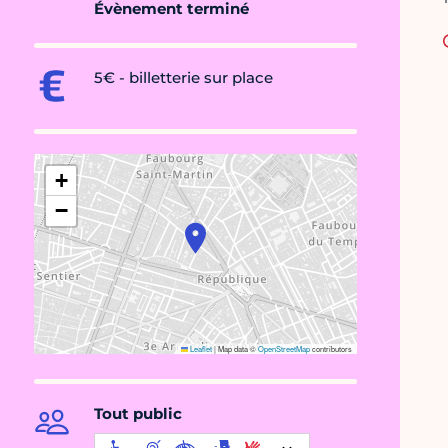
Évènement terminé
5€ - billetterie sur place
+
−
Leaflet
|
Map data ©
OpenStreetMap
contributors
Tout public