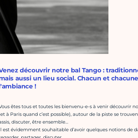
Venez découvrir notre bal Tango : traditionn
mais aussi un lieu social. Chacun et chacune
l'ambiance !
Vous êtes tous et toutes les bienvenu-e-s à venir découvrir n
(et à Paris quand c’est possible), autour de la piste se trouve
assis, discuter, être ensemble…
Il est évidemment souhaitable d’avoir quelques notions de dan
regarder, partager, discuter…