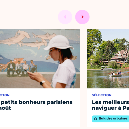
CTION
SÉLECTION
 petits bonheurs parisiens
Les meilleurs
août
naviguer à Pa
Balades urbaines