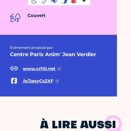
Couvert
Évènement proposé par :
Centre Paris Anim' Jean Verdier
www.crl10.net
/e/2psyCs2XF
À LIRE AUSSI