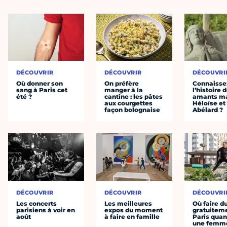
DÉCOUVRIR
DÉCOUVRIR
DÉCOUVRI
Où donner son
On préfère
Connaisse
sang à Paris cet
manger à la
l’histoire 
été ?
cantine : les pâtes
amants ma
aux courgettes
Héloïse et
façon bolognaise
Abélard ?
DÉCOUVRIR
DÉCOUVRIR
DÉCOUVRI
Les concerts
Les meilleures
Où faire d
parisiens à voir en
expos du moment
gratuitem
août
à faire en famille
Paris quan
une femm