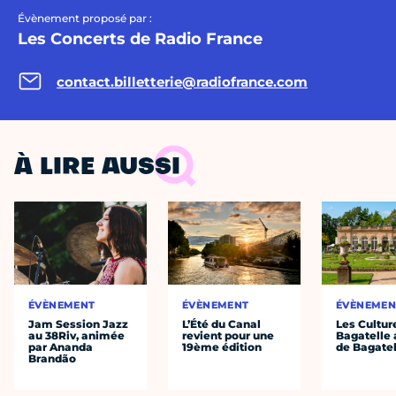
Évènement proposé par :
Les Concerts de Radio France
contact.billetterie@radiofrance.com
À LIRE AUSSI
ÉVÈNEMENT
ÉVÈNEMENT
ÉVÈNEMEN
Jam Session Jazz
L’Été du Canal
Les Cultur
au 38Riv, animée
revient pour une
Bagatelle 
par Ananda
19ème édition
de Bagatel
Brandão