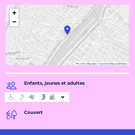
+
−
Leaflet
|
Map data ©
OpenStreetMap
contributors
Enfants, jeunes et adultes
Couvert