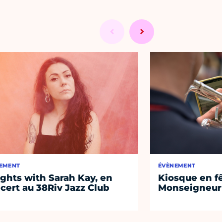
EMENT
ÉVÈNEMENT
ights with Sarah Kay, en
Kiosque en f
cert au 38Riv Jazz Club
Monseigneur 