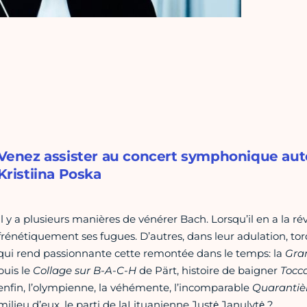
Venez assister au concert symphonique auto
Kristiina Poska
Il y a plusieurs manières de vénérer Bach. Lorsqu’il en a la ré
frénétiquement ses fugues. D’autres, dans leur adulation, tor
qui rend passionnante cette remontée dans le temps: la
Gra
puis le
Collage sur B-A-C-H
de Pärt, histoire de baigner
Tocc
enfin, l’olympienne, la véhémente, l’incomparable
Quaranti
milieu d’eux, le parti de laLituanienne Justė Janulytė ?