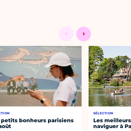
CTION
SÉLECTION
 petits bonheurs parisiens
Les meilleurs
août
naviguer à Pa