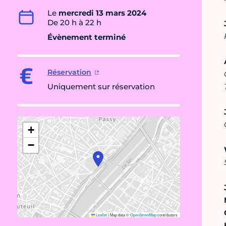
Le
mercredi 13 mars 2024
De 20 h à 22 h
Évènement terminé
Réservation
Uniquement sur réservation
+
−
Leaflet
|
Map data ©
OpenStreetMap
contributors