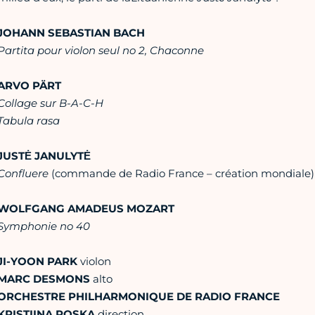
JOHANN SEBASTIAN BACH
Partita pour violon seul no 2, Chaconne
ARVO PÄRT
Collage sur B-A-C-H
Tabula rasa
JUSTĖ JANULYTĖ
Confluere
(commande de Radio France – création mondiale)
WOLFGANG AMADEUS MOZART
Symphonie no 40
JI-YOON PARK
violon
MARC DESMONS
alto
ORCHESTRE PHILHARMONIQUE DE RADIO FRANCE
KRISTIINA POSKA
direction