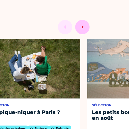
CTION
SÉLECTION
pique-niquer à Paris ?
Les petits bo
en août
alades urbaines
Nature
Enfants