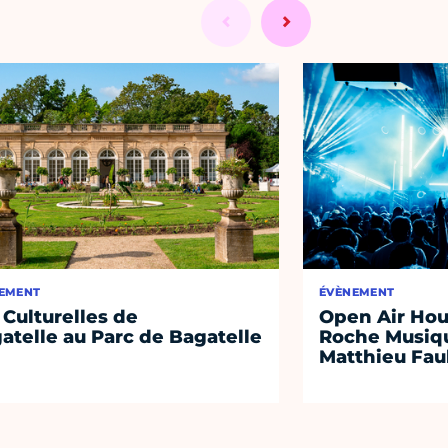
EMENT
ÉVÈNEMENT
 Culturelles de
Open Air Hou
atelle au Parc de Bagatelle
Roche Musiqu
Matthieu Fa