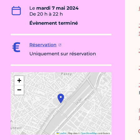
Le
mardi 7 mai 2024
De 20 h à 22 h
Évènement terminé
Réservation
Uniquement sur réservation
+
−
Leaflet
|
Map data ©
OpenStreetMap
contributors