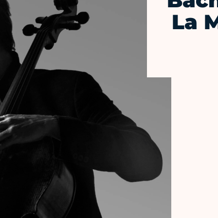
Bach
La M