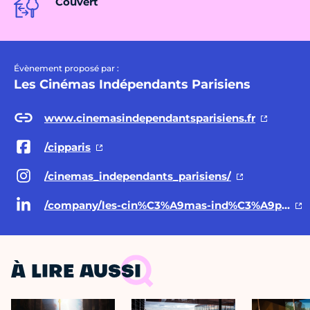
Couvert
Évènement proposé par :
Les Cinémas Indépendants Parisiens
www.cinemasindependantsparisiens.fr
/cipparis
/cinemas_independants_parisiens/
/company/les-cin%C3%A9mas-ind%C3%A9pendants-parisiens/
À LIRE AUSSI