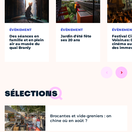
ÉVÈNEMENT
ÉVÈNEMENT
ÉVÈNEMEN
Des séances en
Jardin d'été fête
Festival C
famille et en plein
ses 20 ans
Voisin.es:
air au musée du
cinéma au
quai Branly
des immeu
SÉLECTIONS
Brocantes et vide-greniers : on
chine où en août ?