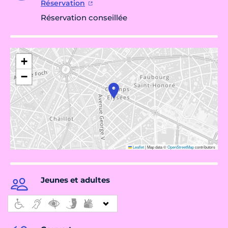
Réservation
Réservation conseillée
+
−
Leaflet
|
Map data ©
OpenStreetMap
contributors
Jeunes et adultes