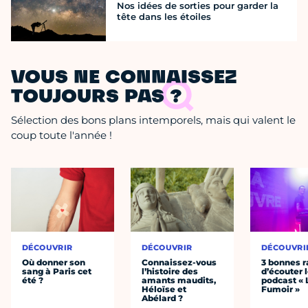
Nos idées de sorties pour garder la
tête dans les étoiles
VOUS NE CONNAISSEZ
TOUJOURS PAS ?
Sélection des bons plans intemporels, mais qui valent le
coup toute l'année !
DÉCOUVRIR
DÉCOUVRIR
DÉCOUVRI
Où donner son
Connaissez-vous
3 bonnes r
sang à Paris cet
l’histoire des
d’écouter 
été ?
amants maudits,
podcast « 
Héloïse et
Fumoir »
Abélard ?