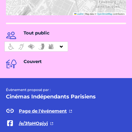
Leaflet
|
Map data ©
OpenStreetMap
contributors
Tout public
Couvert
Évènement proposé par :
Cinémas Indépendants Parisiens
Page de l'événement
/e/3fpHOpjyj