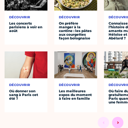
DÉCOUVRIR
DÉCOUVRIR
DÉCOUVRI
Les concerts
On préfère
Connaisse
parisiens à voir en
manger à la
l’histoire 
août
cantine : les pâtes
amants ma
aux courgettes
Héloïse et
façon bolognaise
Abélard ?
DÉCOUVRIR
DÉCOUVRIR
DÉCOUVRI
Où donner son
Les meilleures
Où faire d
sang à Paris cet
expos du moment
gratuitem
été ?
à faire en famille
Paris quan
une femm