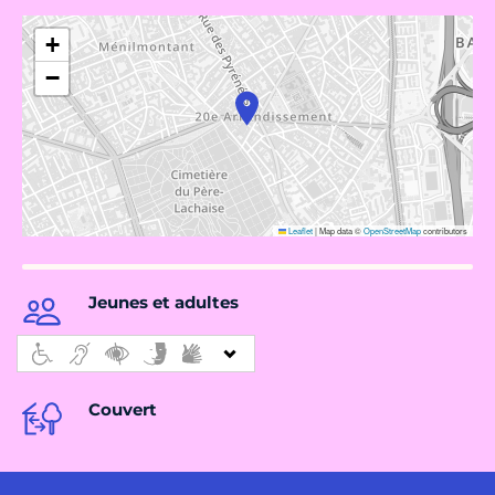
+
−
Leaflet
|
Map data ©
OpenStreetMap
contributors
Jeunes et adultes
Couvert