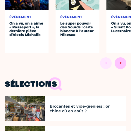
ÉVÈNEMENT
ÉVÈNEMENT
ÉVÈNEMEN
On a vu, on a aimé
Le super pouvoir
On a vu, o
« Passeport », la
des Sourds : carte
« Silent Po
dernière pièce
blanche à l'auteur
Lucernair
d’Alexis Michalik
Nikesco
SÉLECTIONS
Brocantes et vide-greniers : on
chine où en août ?