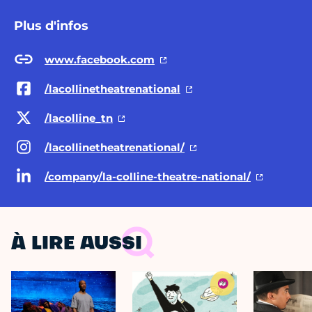
Plus d'infos
www.facebook.com
/lacollinetheatrenational
/lacolline_tn
/lacollinetheatrenational/
/company/la-colline-theatre-national/
À LIRE AUSSI