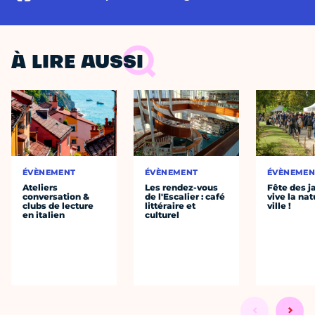
À LIRE AUSSI
ÉVÈNEMENT
ÉVÈNEMENT
ÉVÈNEMEN
Ateliers
Les rendez-vous
Fête des ja
conversation &
de l'Escalier : café
vive la nat
clubs de lecture
littéraire et
ville !
en italien
culturel