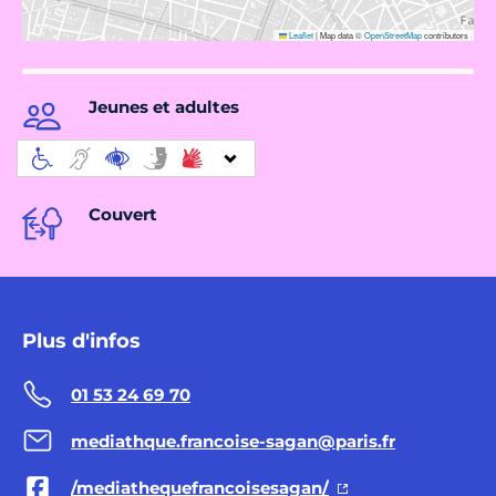
Leaflet
|
Map data ©
OpenStreetMap
contributors
Jeunes et adultes
Couvert
Plus d'infos
01 53 24 69 70
mediathque.francoise-sagan@paris.fr
/mediathequefrancoisesagan/