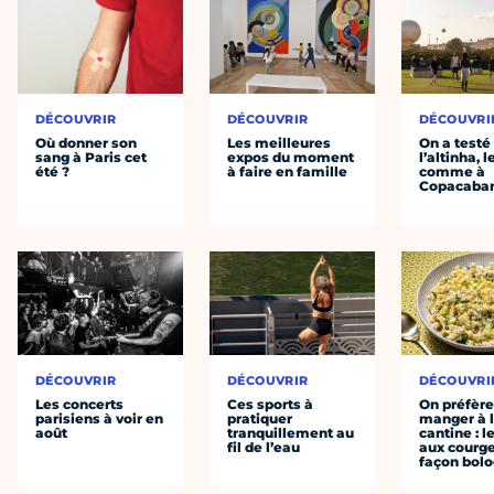
DÉCOUVRIR
DÉCOUVRIR
DÉCOUVRI
Où donner son
Les meilleures
On a testé
sang à Paris cet
expos du moment
l’altinha, l
été ?
à faire en famille
comme à
Copacaba
DÉCOUVRIR
DÉCOUVRIR
DÉCOUVRI
Les concerts
Ces sports à
On préfèr
parisiens à voir en
pratiquer
manger à 
août
tranquillement au
cantine : l
fil de l’eau
aux courge
façon bol