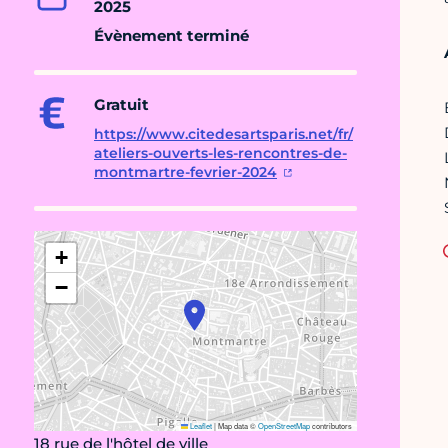
2025
Évènement terminé
Gratuit
https://www.citedesartsparis.net/fr/
ateliers-ouverts-les-rencontres-de-
montmartre-fevrier-2024
+
−
Leaflet
|
Map data ©
OpenStreetMap
contributors
18 rue de l'hôtel de ville