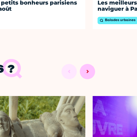
 petits bonheurs parisiens
Les meilleurs
août
naviguer à Pa
Balades urbaines
 ?