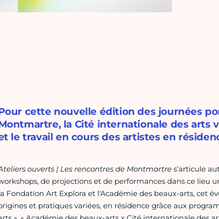
Pour cette nouvelle édition des journées po
Montmartre, la Cité internationale des arts v
et le travail en cours des artistes en résiden
Ateliers ouverts | Les rencontres de Montmartre
s’articule aut
workshops, de projections et de performances dans ce lieu uni
la Fondation Art Explora et l'Académie des beaux-arts, cet é
origines et pratiques variées, en résidence grâce aux program
arts », « Académie des beaux-arts x Cité internationale des arts