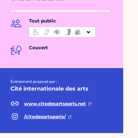
Tout public
Couvert
Évènement proposé par :
Cité internationale des arts
www.citedesartsparis.net
/citedesartsparis/