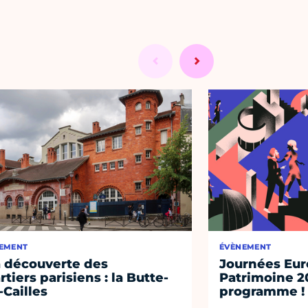
EMENT
ÉVÈNEMENT
a découverte des
Journées Eu
rtiers parisiens : la Butte-
Patrimoine 2
-Cailles
programme !