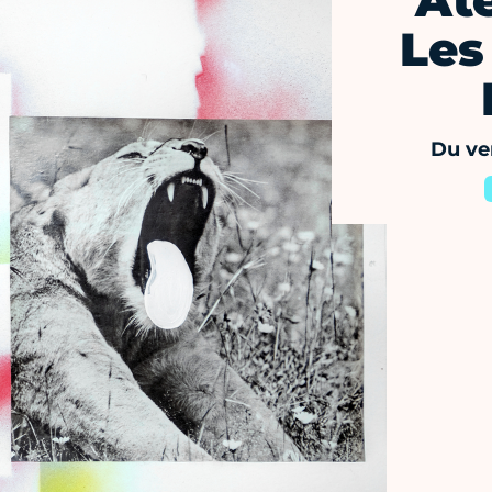
Ate
Les
Du ve