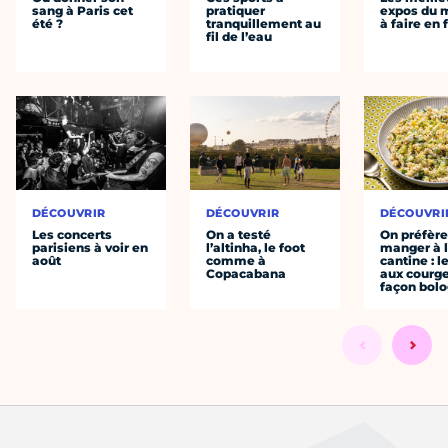
sang à Paris cet
pratiquer
expos du
été ?
tranquillement au
à faire en 
fil de l’eau
DÉCOUVRIR
DÉCOUVRIR
DÉCOUVRI
Les concerts
On a testé
On préfèr
parisiens à voir en
l’altinha, le foot
manger à 
août
comme à
cantine : l
Copacabana
aux courge
façon bol