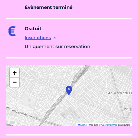
Évènement terminé
Gratuit
Inscriptions
Uniquement sur réservation
+
−
Leaflet
|
Map data ©
OpenStreetMap
contributors