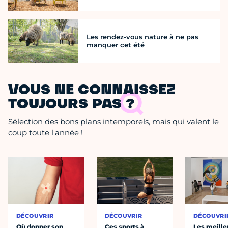
Les rendez-vous nature à ne pas
manquer cet été
VOUS NE CONNAISSEZ
TOUJOURS PAS ?
Sélection des bons plans intemporels, mais qui valent le
coup toute l'année !
DÉCOUVRIR
DÉCOUVRIR
DÉCOUVRI
Où donner son
Ces sports à
Les meille