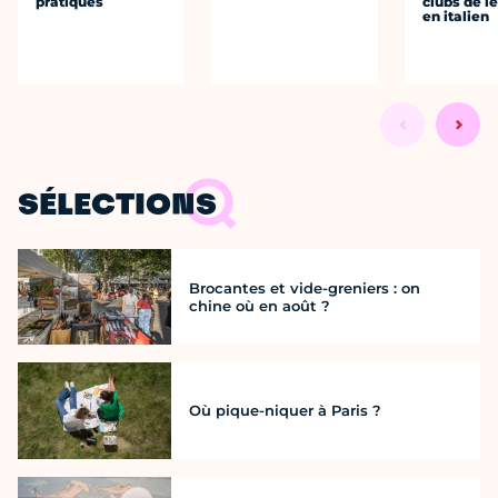
pratiques
clubs de l
en italien
SÉLECTIONS
Brocantes et vide-greniers : on
chine où en août ?
Où pique-niquer à Paris ?