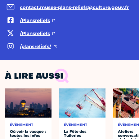
contact.musee-plans-reliefs@culture.gouv.fr
/Plansreliefs
/Plansreliefs
/plansreliefs/
À LIRE AUSSI
ÉVÈNEMENT
ÉVÈNEMENT
ÉVÈNEMEN
Où voir la vasque :
La Fête des
Ateliers
toutes les infos
Tuileries
conversati