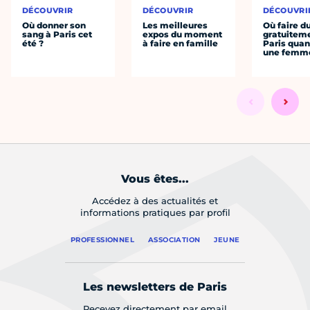
DÉCOUVRIR
DÉCOUVRIR
DÉCOUVRI
Où donner son
Les meilleures
Où faire d
sang à Paris cet
expos du moment
gratuitem
été ?
à faire en famille
Paris quan
une femm
Vous êtes...
Accédez à des actualités et
informations pratiques par profil
PROFESSIONNEL
ASSOCIATION
JEUNE
Les newsletters de Paris
Recevez directement par email