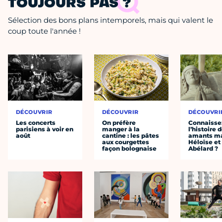
TOUJOURS PAS ?
Sélection des bons plans intemporels, mais qui valent le
coup toute l'année !
DÉCOUVRIR
DÉCOUVRIR
DÉCOUVRI
Les concerts
On préfère
Connaisse
parisiens à voir en
manger à la
l’histoire 
août
cantine : les pâtes
amants ma
aux courgettes
Héloïse et
façon bolognaise
Abélard ?