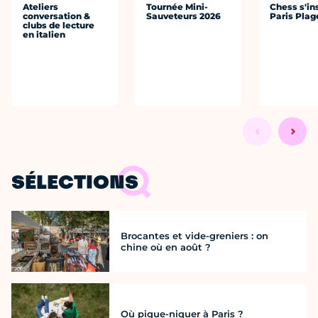
Ateliers
Tournée Mini-
Chess s'ins
conversation &
Sauveteurs 2026
Paris Plag
clubs de lecture
en italien
SÉLECTIONS
Brocantes et vide-greniers : on
chine où en août ?
Où pique-niquer à Paris ?