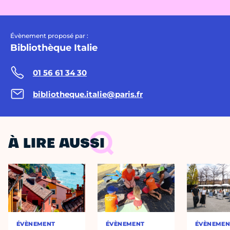
Évènement proposé par :
Bibliothèque Italie
01 56 61 34 30
bibliotheque.italie@paris.fr
À LIRE AUSSI
ÉVÈNEMENT
ÉVÈNEMENT
ÉVÈNEMEN