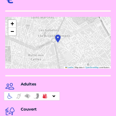
+
−
Leaflet
|
Map data ©
OpenStreetMap
contributors
Adultes
Couvert