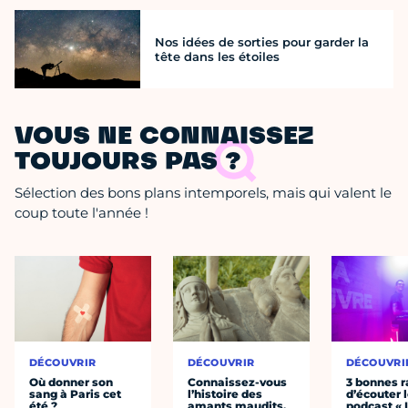
Nos idées de sorties pour garder la
tête dans les étoiles
VOUS NE CONNAISSEZ
TOUJOURS PAS ?
Sélection des bons plans intemporels, mais qui valent le
coup toute l'année !
DÉCOUVRIR
DÉCOUVRIR
DÉCOUVRI
Où donner son
Connaissez-vous
3 bonnes r
sang à Paris cet
l’histoire des
d’écouter 
été ?
amants maudits,
podcast « 