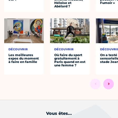
Héloïse et
Fumoir »
Abélard ?
DÉCOUVRIR
DÉCOUVRIR
DÉCOUVRI
Les meilleures
Où faire du sport
On a testé 
expos du moment
gratuitement à
sensoriell
à faire en famille
Paris quand on est
stade Jea
une femme ?
Vous êtes...