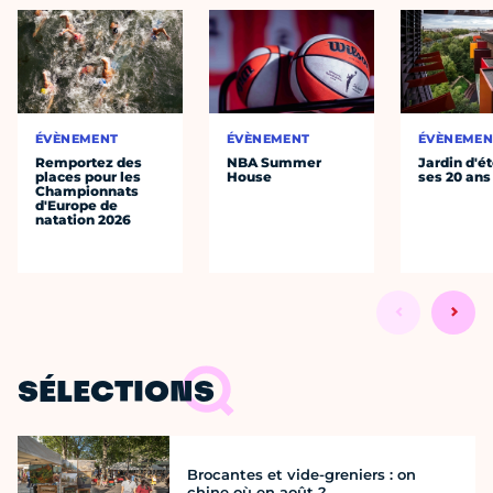
ÉVÈNEMENT
ÉVÈNEMENT
ÉVÈNEMEN
Remportez des
NBA Summer
Jardin d'ét
places pour les
House
ses 20 ans
Championnats
d'Europe de
natation 2026
SÉLECTIONS
Brocantes et vide-greniers : on
chine où en août ?