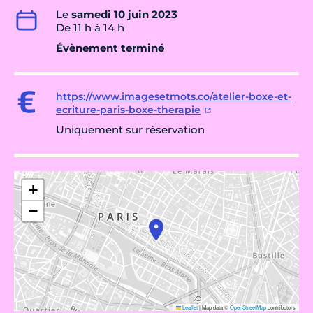
Le
samedi 10 juin 2023
De 11 h à 14 h
Évènement terminé
https://www.imagesetmots.co/atelier-boxe-et-
ecriture-paris-boxe-therapie
Uniquement sur réservation
+
−
Leaflet
|
Map data ©
OpenStreetMap
contributors