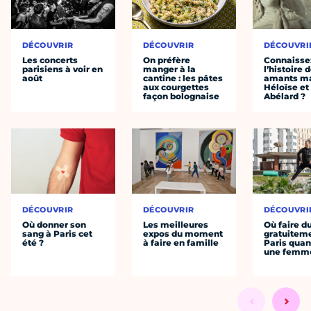
DÉCOUVRIR
DÉCOUVRIR
DÉCOUVRI
Les concerts
On préfère
Connaisse
parisiens à voir en
manger à la
l’histoire 
août
cantine : les pâtes
amants ma
aux courgettes
Héloïse et
façon bolognaise
Abélard ?
DÉCOUVRIR
DÉCOUVRIR
DÉCOUVRI
Où donner son
Les meilleures
Où faire d
sang à Paris cet
expos du moment
gratuitem
été ?
à faire en famille
Paris quan
une femm