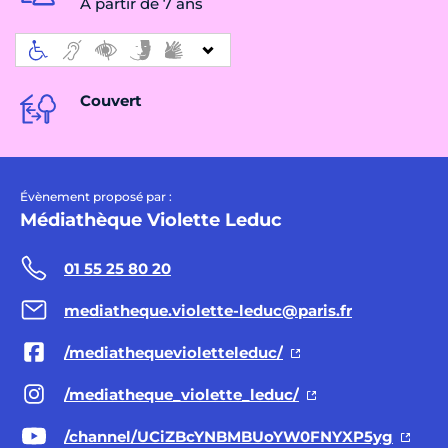
À partir de 7 ans
Couvert
Évènement proposé par :
Médiathèque Violette Leduc
01 55 25 80 20
mediatheque.violette-leduc@paris.fr
/mediathequevioletteleduc/
/mediatheque_violette_leduc/
/channel/UCiZBcYNBMBUoYW0FNYXP5yg