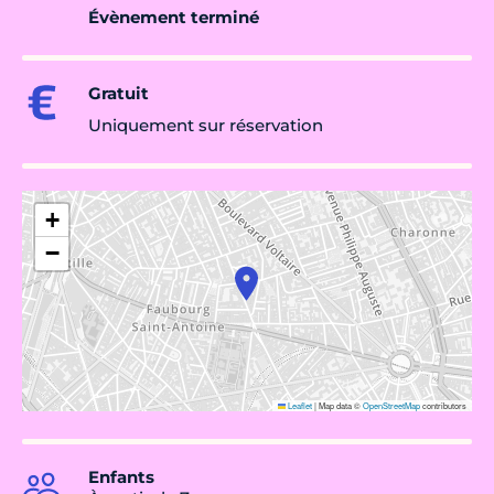
Évènement terminé
Gratuit
Uniquement sur réservation
+
−
Leaflet
|
Map data ©
OpenStreetMap
contributors
Enfants