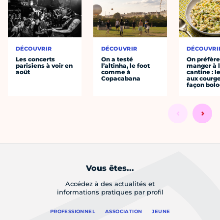
DÉCOUVRIR
DÉCOUVRIR
DÉCOUVRI
Les concerts
On a testé
On préfèr
parisiens à voir en
l’altinha, le foot
manger à 
août
comme à
cantine : l
Copacabana
aux courge
façon bol
Vous êtes...
Accédez à des actualités et
informations pratiques par profil
PROFESSIONNEL
ASSOCIATION
JEUNE