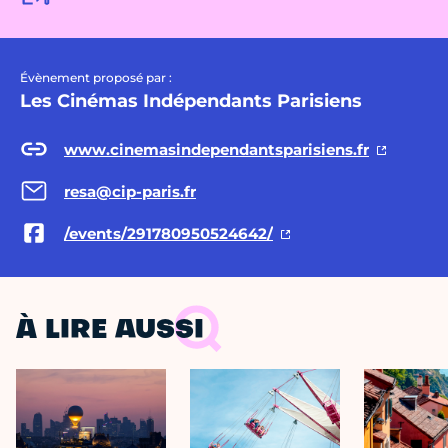
Évènement proposé par :
Les Cinémas Indépendants Parisiens
www.cinemasindependantsparisiens.fr
resa@cip-paris.fr
/events/291780950524642/
À LIRE AUSSI