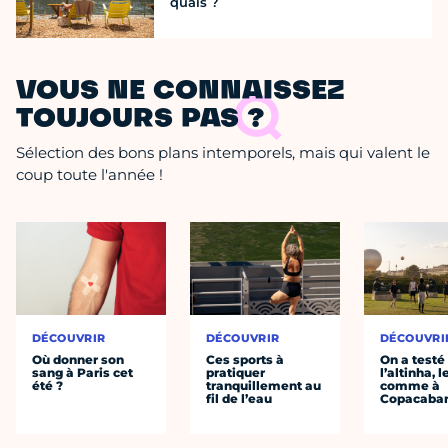
quais ?
VOUS NE CONNAISSEZ
TOUJOURS PAS ?
Sélection des bons plans intemporels, mais qui valent le
coup toute l'année !
DÉCOUVRIR
DÉCOUVRIR
DÉCOUVRI
Où donner son
Ces sports à
On a testé
sang à Paris cet
pratiquer
l’altinha, l
été ?
tranquillement au
comme à
fil de l’eau
Copacaba