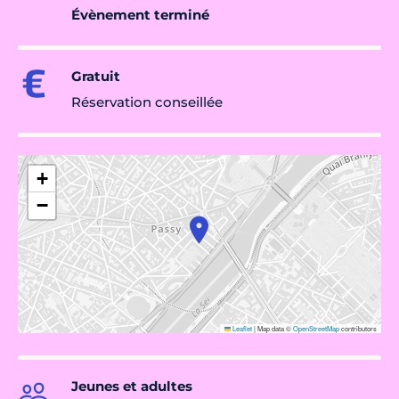
Évènement terminé
Gratuit
Réservation conseillée
+
−
Leaflet
|
Map data ©
OpenStreetMap
contributors
Jeunes et adultes