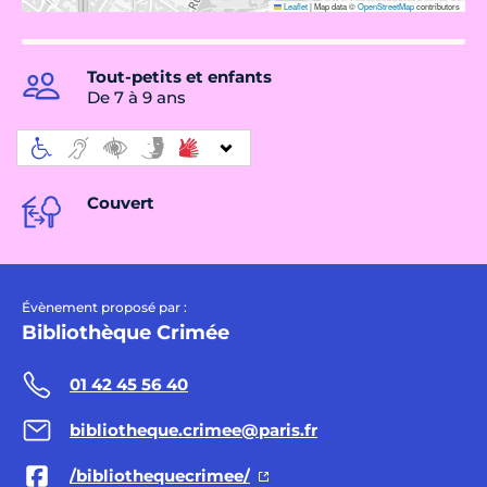
Leaflet
|
Map data ©
OpenStreetMap
contributors
Tout-petits et enfants
De 7 à 9 ans
Couvert
Évènement proposé par :
Bibliothèque Crimée
01 42 45 56 40
bibliotheque.crimee@paris.fr
/bibliothequecrimee/