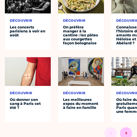
DÉCOUVRIR
DÉCOUVRIR
DÉCOUVRI
Les concerts
On préfère
Connaisse
parisiens à voir en
manger à la
l’histoire 
août
cantine : les pâtes
amants ma
aux courgettes
Héloïse et
façon bolognaise
Abélard ?
DÉCOUVRIR
DÉCOUVRIR
DÉCOUVRI
Où donner son
Les meilleures
Où faire d
sang à Paris cet
expos du moment
gratuitem
été ?
à faire en famille
Paris quan
une femm