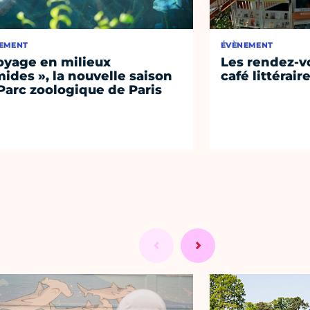
EMENT
ÉVÈNEMENT
oyage en milieux
Les rendez-vo
ides », la nouvelle saison
café littérair
Parc zoologique de Paris