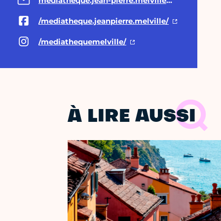
mediatheque.jean-pierre.melville@paris.fr
/mediatheque.jeanpierre.melville/
/mediathequemelville/
À LIRE AUSSI