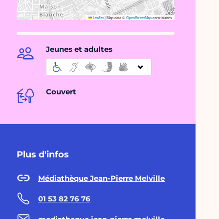
Leaflet
|
Map data ©
OpenStreetMap
contributors
Jeunes et adultes
Couvert
Plus d'infos
Médiathèque Jean-Pierre Melville
01 53 82 76 76