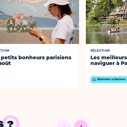
CTION
SÉLECTION
 petits bonheurs parisiens
Les meilleurs
août
naviguer à Pa
Balades urbaines
 ?