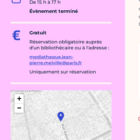
De 15 h à 17 h
Évènement terminé
Gratuit
Réservation obligatoire auprès
d'un bibliothécaire ou à l'adresse :
mediatheque.jean-
pierre.melville@paris.fr
Uniquement sur réservation
+
−