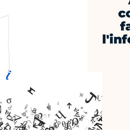
c
f
l'in