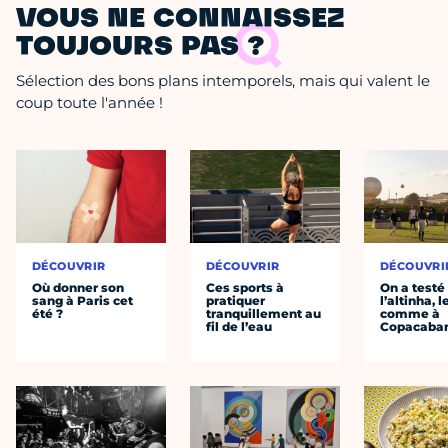
VOUS NE CONNAISSEZ
TOUJOURS PAS ?
Sélection des bons plans intemporels, mais qui valent le
coup toute l'année !
DÉCOUVRIR
DÉCOUVRIR
DÉCOUVRI
Où donner son
Ces sports à
On a testé
sang à Paris cet
pratiquer
l’altinha, l
été ?
tranquillement au
comme à
fil de l’eau
Copacaba