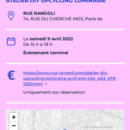
ATELIER DIY UPCYCLING LUMINAIRE
RUE RANGOLI
74, RUE DU CHERCHE MIDi, Paris 6e
Le
samedi 9 avril 2022
De 15 h à 18 h
Évènement terminé
https://www.rue-rangoli.com/atelier-diy-
upcycling-luminaire-avril-xml-434_463_479-
1255.html
Uniquement sur réservation
+
−