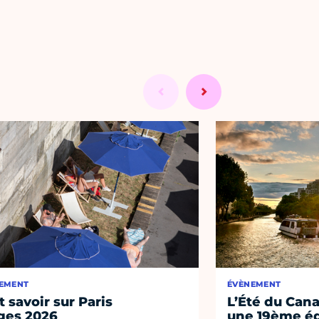
EMENT
ÉVÈNEMENT
t savoir sur Paris
L’Été du Cana
ges 2026
une 19ème éd