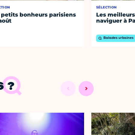
CTION
SÉLECTION
 petits bonheurs parisiens
Les meilleurs
août
naviguer à Pa
Balades urbaines
 ?