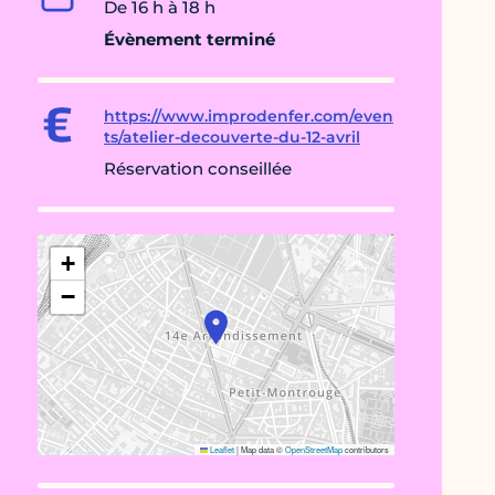
De 16 h à 18 h
Évènement terminé
https://www.improdenfer.com/even
ts/atelier-decouverte-du-12-avril
Réservation conseillée
+
−
Leaflet
|
Map data ©
OpenStreetMap
contributors