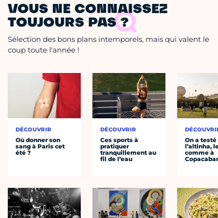
VOUS NE CONNAISSEZ
TOUJOURS PAS ?
Sélection des bons plans intemporels, mais qui valent le
coup toute l'année !
DÉCOUVRIR
DÉCOUVRIR
DÉCOUVRI
Où donner son
Ces sports à
On a testé
sang à Paris cet
pratiquer
l’altinha, l
été ?
tranquillement au
comme à
fil de l’eau
Copacaba