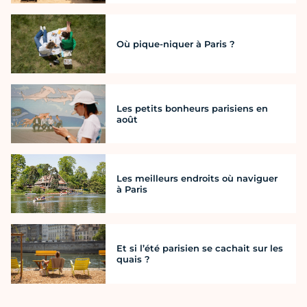
Où pique-niquer à Paris ?
Les petits bonheurs parisiens en
août
Les meilleurs endroits où naviguer
à Paris
Et si l’été parisien se cachait sur les
quais ?