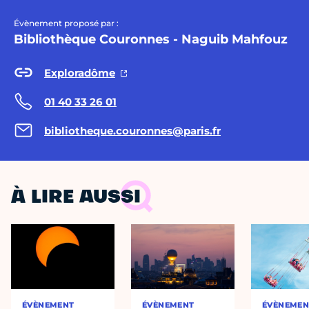
Évènement proposé par :
Bibliothèque Couronnes - Naguib Mahfouz
Exploradôme
01 40 33 26 01
bibliotheque.couronnes@paris.fr
À LIRE AUSSI
ÉVÈNEMENT
ÉVÈNEMENT
ÉVÈNEMEN