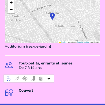
+
−
Leaflet
|
Map data ©
OpenStreetMap
contributors
Auditorium (rez-de-jardin)
Tout-petits, enfants et jeunes
De 7 à 14 ans
Couvert