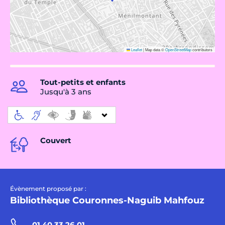
Leaflet
|
Map data ©
OpenStreetMap
contributors
Tout-petits et enfants
Jusqu'à 3 ans
Couvert
Évènement proposé par :
Bibliothèque Couronnes-Naguib Mahfouz
01 40 33 26 01