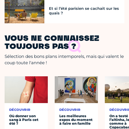
Et si l’été parisien se cachait sur les
quais ?
VOUS NE CONNAISSEZ
TOUJOURS PAS ?
Sélection des bons plans intemporels, mais qui valent le
coup toute l'année !
DÉCOUVRIR
DÉCOUVRIR
DÉCOUVRI
Où donner son
Les meilleures
On a testé
sang à Paris cet
expos du moment
l’altinha, l
été ?
à faire en famille
comme à
Copacaba