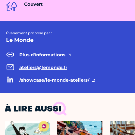
Couvert
Évènement proposé par :
Le Monde
Plus d'informations
ateliers@lemonde.fr
/showcase/le-monde-ateliers/
À LIRE AUSSI