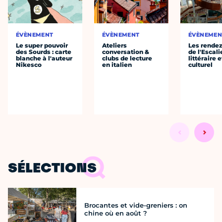
ÉVÈNEMENT
ÉVÈNEMENT
ÉVÈNEMEN
Le super pouvoir
Ateliers
Les rende
des Sourds : carte
conversation &
de l'Escali
blanche à l'auteur
clubs de lecture
littéraire e
Nikesco
en italien
culturel
SÉLECTIONS
Brocantes et vide-greniers : on
chine où en août ?