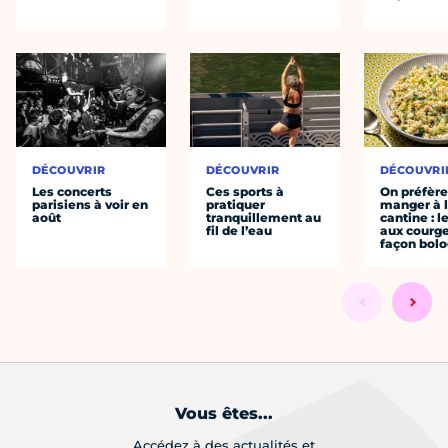
DÉCOUVRIR
DÉCOUVRIR
DÉCOUVRI
Les concerts
Ces sports à
On préfèr
parisiens à voir en
pratiquer
manger à 
août
tranquillement au
cantine : l
fil de l’eau
aux courge
façon bol
Vous êtes...
Accédez à des actualités et