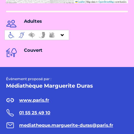
Leaflet
|
Map data ©
OpenStreetMap
contributors
Adultes
Couvert
Évènement proposé par :
Médiathèque Marguerite Duras
www.paris.fr
01 55 25 49 10
mediatheque.marguerite-duras@paris.fr