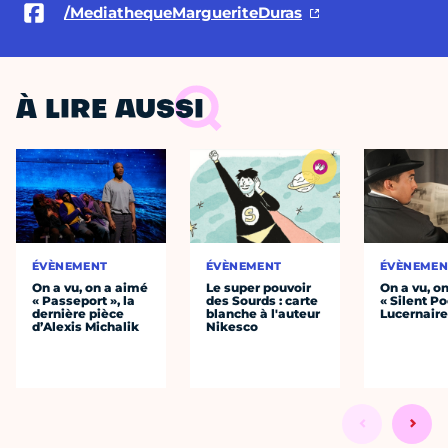
/MediathequeMargueriteDuras
À LIRE AUSSI
ÉVÈNEMENT
ÉVÈNEMENT
ÉVÈNEMEN
On a vu, on a aimé
Le super pouvoir
On a vu, o
« Passeport », la
des Sourds : carte
« Silent Po
dernière pièce
blanche à l'auteur
Lucernair
d’Alexis Michalik
Nikesco