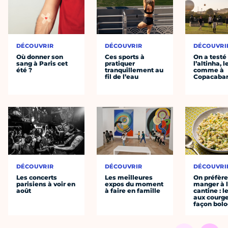
DÉCOUVRIR
DÉCOUVRIR
DÉCOUVRI
Où donner son
Ces sports à
On a testé
sang à Paris cet
pratiquer
l’altinha, l
été ?
tranquillement au
comme à
fil de l’eau
Copacaba
DÉCOUVRIR
DÉCOUVRIR
DÉCOUVRI
Les concerts
Les meilleures
On préfèr
parisiens à voir en
expos du moment
manger à 
août
à faire en famille
cantine : l
aux courge
façon bol