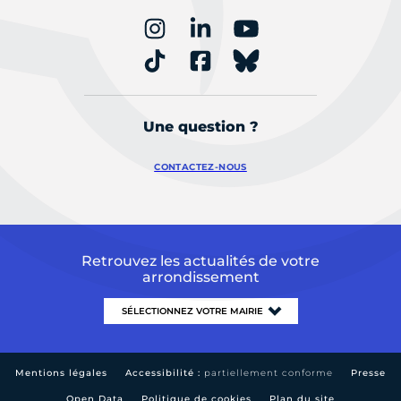
Une question ?
CONTACTEZ-NOUS
Retrouvez les actualités de votre
arrondissement
Mentions légales
Accessibilité :
partiellement conforme
Presse
Open Data
Politique de cookies
Plan du site