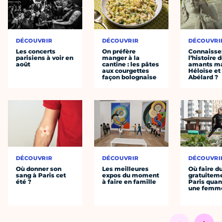
DÉCOUVRIR
DÉCOUVRIR
DÉCOUVRI
Les concerts
On préfère
Connaisse
parisiens à voir en
manger à la
l’histoire 
août
cantine : les pâtes
amants ma
aux courgettes
Héloïse et
façon bolognaise
Abélard ?
DÉCOUVRIR
DÉCOUVRIR
DÉCOUVRI
Où donner son
Les meilleures
Où faire d
sang à Paris cet
expos du moment
gratuitem
été ?
à faire en famille
Paris quan
une femm