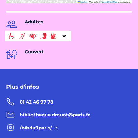
Leaflet
|
Map data ©
OpenStreetMap
contributors
Adultes
Couvert
Plus d'infos
01 42 46 97 78
bibliotheque.drouot@paris.fr
/bibdu9paris/