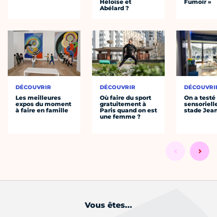
Héloïse et
Fumoir »
Abélard ?
DÉCOUVRIR
DÉCOUVRIR
DÉCOUVRI
Les meilleures
Où faire du sport
On a testé 
expos du moment
gratuitement à
sensoriell
à faire en famille
Paris quand on est
stade Jea
une femme ?
Vous êtes...