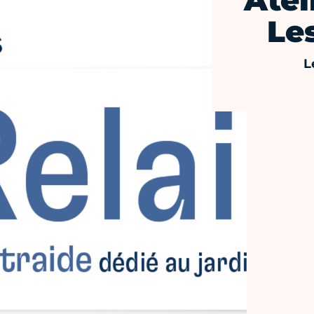
Atel
Les
L