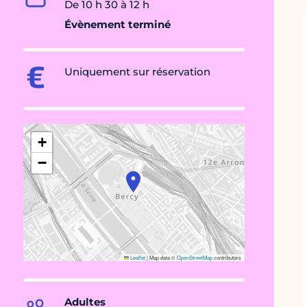
De 10 h 30 à 12 h
Évènement terminé
Uniquement sur réservation
+
−
Leaflet
|
Map data ©
OpenStreetMap
contributors
Adultes