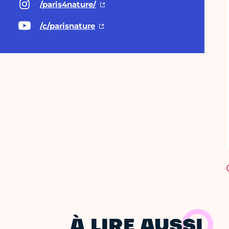
/paris4nature/
/c/parisnature
À LIRE AUSSI