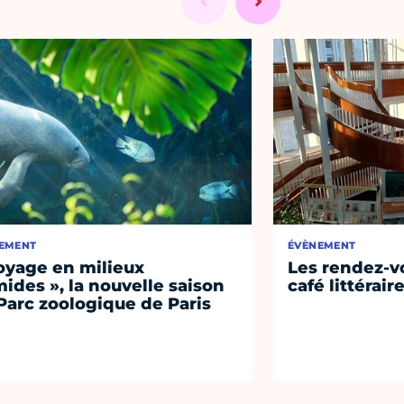
EMENT
ÉVÈNEMENT
oyage en milieux
Les rendez-vo
ides », la nouvelle saison
café littérair
Parc zoologique de Paris