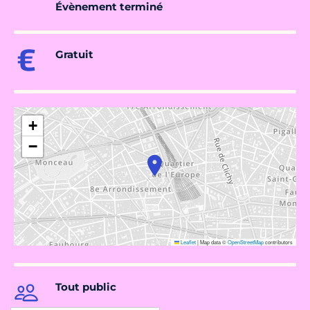
Évènement terminé
Gratuit
+
−
Leaflet
|
Map data ©
OpenStreetMap
contributors
Tout public