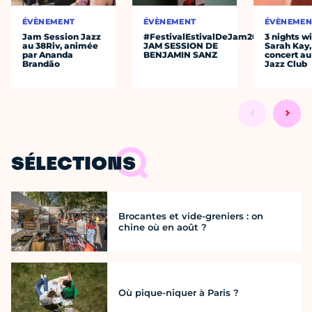
ÉVÈNEMENT
ÉVÈNEMENT
ÉVÈNEMEN
Jam Session Jazz
#FestivalEstivalDeJam2026
3 nights w
au 38Riv, animée
JAM SESSION DE
Sarah Kay,
par Ananda
BENJAMIN SANZ
concert au
Brandão
Jazz Club
SÉLECTIONS
Brocantes et vide-greniers : on
chine où en août ?
Où pique-niquer à Paris ?