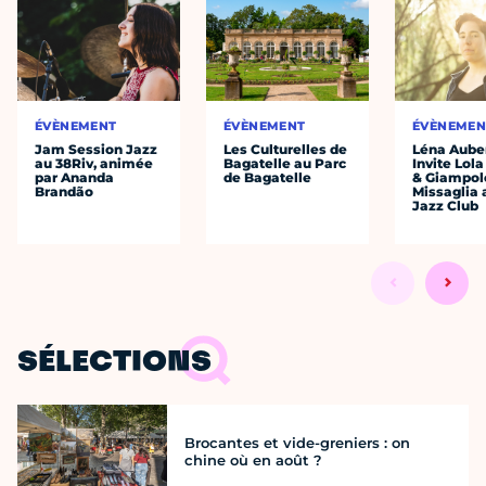
ÉVÈNEMENT
ÉVÈNEMENT
ÉVÈNEMEN
Jam Session Jazz
Les Culturelles de
Léna Auber
au 38Riv, animée
Bagatelle au Parc
Invite Lol
par Ananda
de Bagatelle
& Giampol
Brandão
Missaglia 
Jazz Club
SÉLECTIONS
Brocantes et vide-greniers : on
chine où en août ?