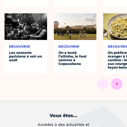
DÉCOUVRIR
DÉCOUVRIR
DÉCOUVRI
Les concerts
On a testé
On préfèr
parisiens à voir en
l’altinha, le foot
manger à 
août
comme à
cantine : l
Copacabana
aux courge
façon bol
Vous êtes...
Accédez à des actualités et