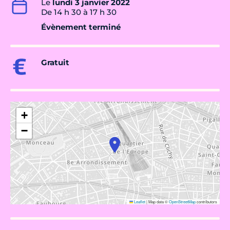
Le
lundi 3 janvier 2022
De 14 h 30 à 17 h 30
Évènement terminé
Gratuit
+
−
Leaflet
|
Map data ©
OpenStreetMap
contributors