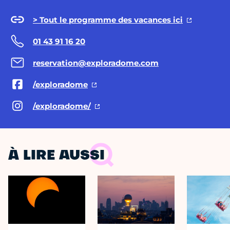
> Tout le programme des vacances ici
01 43 91 16 20
reservation@exploradome.com
/exploradome
/exploradome/
À LIRE AUSSI