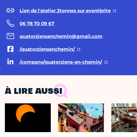
Lien de l'atelier 2tonnes sur eventbrite
06 78 70 09 67
quatorziensenchemin@gmail.com
/quatorziensenchemin/
/company/quatorziens-en-chemin/
À LIRE AUSSI