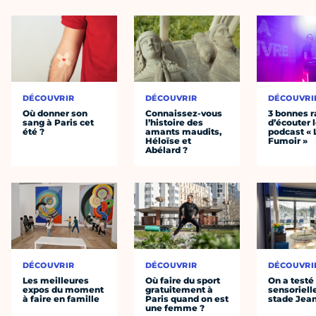
DÉCOUVRIR
DÉCOUVRIR
DÉCOUVRI
Où donner son
Connaissez-vous
3 bonnes r
sang à Paris cet
l’histoire des
d’écouter 
été ?
amants maudits,
podcast « 
Héloïse et
Fumoir »
Abélard ?
DÉCOUVRIR
DÉCOUVRIR
DÉCOUVRI
Les meilleures
Où faire du sport
On a testé 
expos du moment
gratuitement à
sensoriell
à faire en famille
Paris quand on est
stade Jea
une femme ?