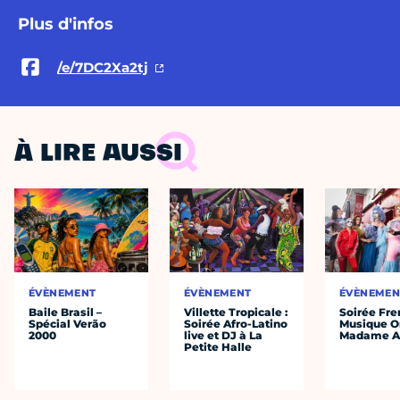
Plus d'infos
/e/7DC2Xa2tj
À LIRE AUSSI
ÉVÈNEMENT
ÉVÈNEMENT
ÉVÈNEMEN
Baile Brasil –
Villette Tropicale :
Soirée Fre
Spécial Verão
Soirée Afro-Latino
Musique O
2000
live et DJ à La
Madame A
Petite Halle