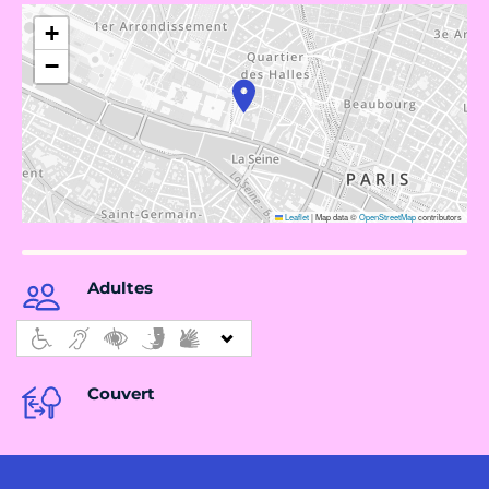
+
−
Leaflet
|
Map data ©
OpenStreetMap
contributors
Adultes
Couvert