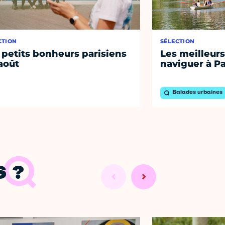
CTION
SÉLECTION
 petits bonheurs parisiens
Les meilleurs
août
naviguer à Pa
Balades urbaines
 ?