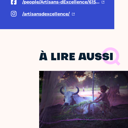
/people/Artisans-dExcellence/61555881771993/
/artisansdexcellence/
À LIRE AUSSI