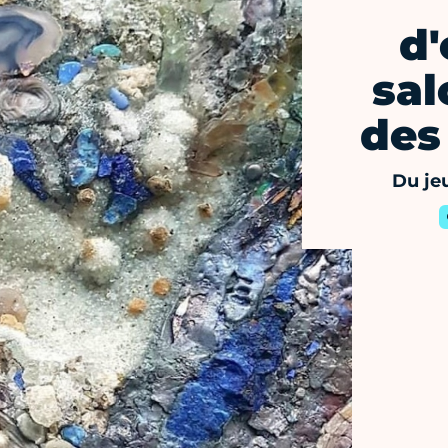
d'
sal
des
Du je