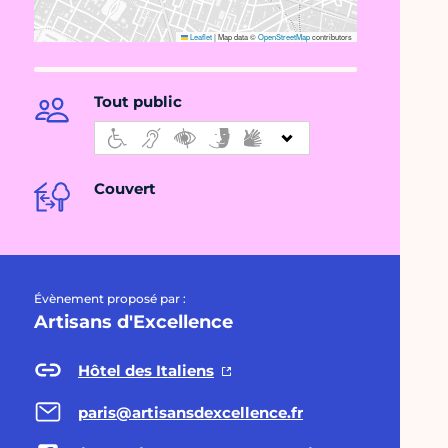
Leaflet
|
Map data ©
OpenStreetMap
contributors
Tout public
Couvert
Évènement proposé par :
Artisans d'Excellence
Hôtel des Italiens
paris@artisansdexcellence.fr