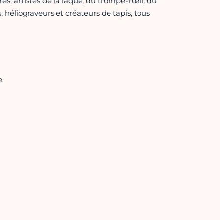
es, artistes de la laque, du trompe-l'œil, du
 héliograveurs et créateurs de tapis, tous
e