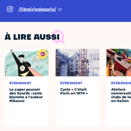
/librairiedeparis/
À LIRE AUSSI
ÉVÈNEMENT
ÉVÈNEMENT
ÉVÈNEMEN
Le super pouvoir
Cycle « C'était
Ateliers
des Sourds : carte
Paris en 1970 »
conversati
blanche à l'auteur
clubs de l
Nikesco
en italien