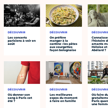
DÉCOUVRIR
DÉCOUVRIR
DÉCOUVRI
Les concerts
On préfère
Connaisse
parisiens à voir en
manger à la
l’histoire 
août
cantine : les pâtes
amants ma
aux courgettes
Héloïse et
façon bolognaise
Abélard ?
DÉCOUVRIR
DÉCOUVRIR
DÉCOUVRI
Où donner son
Les meilleures
Où faire d
sang à Paris cet
expos du moment
gratuitem
été ?
à faire en famille
Paris quan
une femm