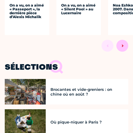
On a vu, on a aimé
On a vu, on a aimé
Noa Eshkol
« Passeport », la
« Silent Pool » au
2007. Dans
dernière pièce
Lucernaire
compositi
d’Alexis Michalik
SÉLECTIONS
Brocantes et vide-greniers : on
chine où en août ?
Où pique-niquer à Paris ?