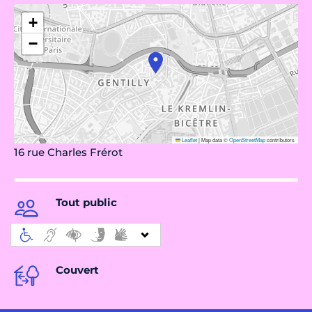
+
−
Leaflet
|
Map data ©
OpenStreetMap
contributors
16 rue Charles Frérot
Tout public
Couvert