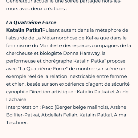
Générateur accueille une soirée partagée hors-les-
murs avec deux créations :
𝙇𝙖 𝙌𝙪𝙖𝙩𝙧𝙞𝙚̀𝙢𝙚 𝙁𝙤𝙧𝙘𝙚
𝗞𝗮𝘁𝗮𝗹𝗶𝗻 𝗣𝗮𝘁𝗸𝗮𝗶̈Puisant autant dans la métaphore de
l’absurde de La Métamorphose de Kafka que dans le
féminisme du Manifeste des espèces compagnes de la
chercheuse et biologiste Donna Haraway, la
performeuse et chorégraphe Katalin Patkaï propose
avec "La Quatrième Force" de montrer sur scène un
exemple réel de la relation inextricable entre femme
et chien, basée sur son expérience d’agent de sécurité
cynophile.Direction artistique : Katalin Patkaï et Aude
Lachaise
Interprétation : Paco (Berger belge malinois), Arsène
Boiffier-Patkaï, Abdellah Fellah, Katalin Patkaï, Alma
Teschner.