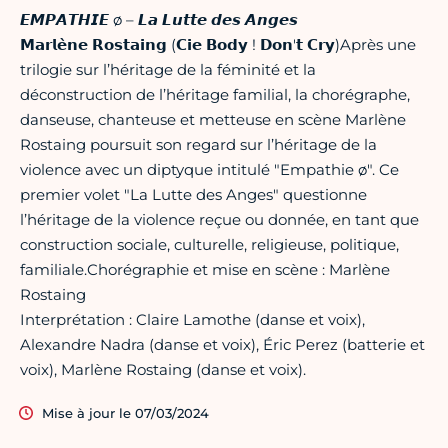
𝙀𝙈𝙋𝘼𝙏𝙃𝙄𝙀 ø – 𝙇𝙖 𝙇𝙪𝙩𝙩𝙚 𝙙𝙚𝙨 𝘼𝙣𝙜𝙚𝙨
𝗠𝗮𝗿𝗹𝗲̀𝗻𝗲 𝗥𝗼𝘀𝘁𝗮𝗶𝗻𝗴 (𝗖𝗶𝗲 𝗕𝗼𝗱𝘆 ! 𝗗𝗼𝗻'𝘁 𝗖𝗿𝘆)Après une
trilogie sur l’héritage de la féminité et la
déconstruction de l’héritage familial, la chorégraphe,
danseuse, chanteuse et metteuse en scène Marlène
Rostaing poursuit son regard sur l’héritage de la
violence avec un diptyque intitulé "Empathie ø". Ce
premier volet "La Lutte des Anges" questionne
l’héritage de la violence reçue ou donnée, en tant que
construction sociale, culturelle, religieuse, politique,
familiale.Chorégraphie et mise en scène : Marlène
Rostaing
Interprétation : Claire Lamothe (danse et voix),
Alexandre Nadra (danse et voix), Éric Perez (batterie et
voix), Marlène Rostaing (danse et voix).
Mise à jour le 07/03/2024