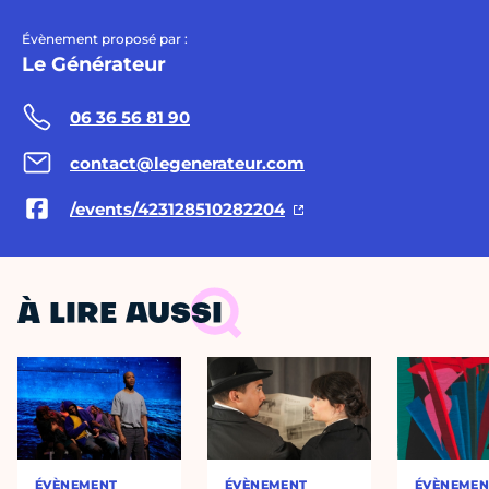
Évènement proposé par :
Le Générateur
06 36 56 81 90
contact@legenerateur.com
/events/423128510282204
À LIRE AUSSI
ÉVÈNEMENT
ÉVÈNEMENT
ÉVÈNEMEN