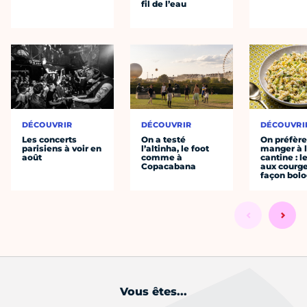
fil de l’eau
DÉCOUVRIR
DÉCOUVRIR
DÉCOUVRI
Les concerts
On a testé
On préfèr
parisiens à voir en
l’altinha, le foot
manger à 
août
comme à
cantine : l
Copacabana
aux courge
façon bol
Vous êtes...