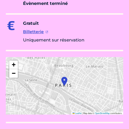
Évènement terminé
Gratuit
Billetterie
Uniquement sur réservation
+
−
Leaflet
|
Map data ©
OpenStreetMap
contributors