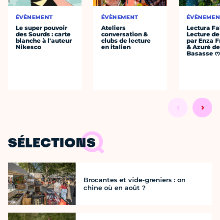
ÉVÈNEMENT
ÉVÈNEMENT
ÉVÈNEMEN
Le super pouvoir
Ateliers
Lectura Fa
des Sourds : carte
conversation &
Lecture de
blanche à l'auteur
clubs de lecture
par Enza F
Nikesco
en italien
& Azuré de
Basasse 
SÉLECTIONS
Brocantes et vide-greniers : on
chine où en août ?