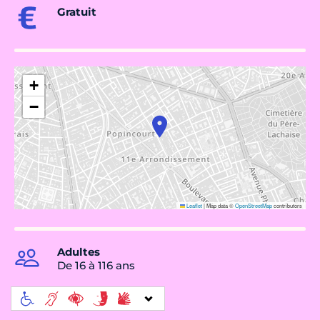
Gratuit
+
−
Leaflet
|
Map data ©
OpenStreetMap
contributors
Adultes
De 16 à 116 ans