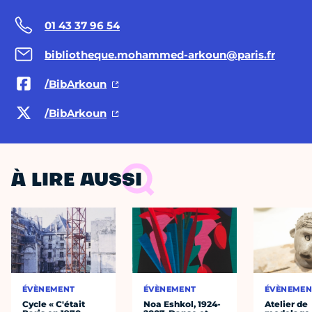
01 43 37 96 54
bibliotheque.mohammed-arkoun@paris.fr
/BibArkoun
/BibArkoun
À LIRE AUSSI
ÉVÈNEMENT
ÉVÈNEMENT
ÉVÈNEMEN
Cycle « C'était
Noa Eshkol, 1924-
Atelier de