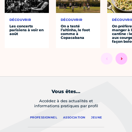
DÉCOUVRIR
DÉCOUVRIR
DÉCOUVRI
Les concerts
On a testé
On préfèr
parisiens à voir en
l’altinha, le foot
manger à 
août
comme à
cantine : l
Copacabana
aux courge
façon bol
Vous êtes...
Accédez à des actualités et
informations pratiques par profil
PROFESSIONNEL
ASSOCIATION
JEUNE