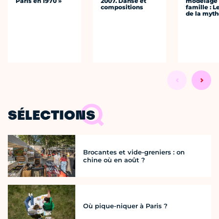
Paris en 1970 »
2007. Danse et
modelage
compositions
famille : L
de la myth
SÉLECTIONS
Brocantes et vide-greniers : on
chine où en août ?
Où pique-niquer à Paris ?