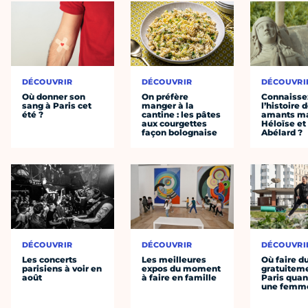
DÉCOUVRIR
DÉCOUVRIR
DÉCOUVRI
Où donner son
On préfère
Connaisse
sang à Paris cet
manger à la
l’histoire 
été ?
cantine : les pâtes
amants ma
aux courgettes
Héloïse et
façon bolognaise
Abélard ?
DÉCOUVRIR
DÉCOUVRIR
DÉCOUVRI
Les concerts
Les meilleures
Où faire d
parisiens à voir en
expos du moment
gratuitem
août
à faire en famille
Paris quan
une femm