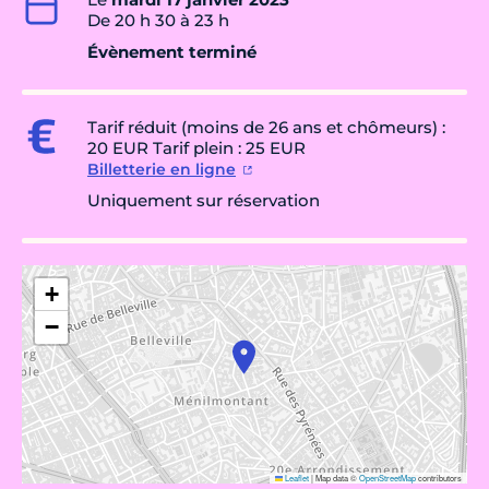
De 20 h 30 à 23 h
Évènement terminé
Tarif réduit (moins de 26 ans et chômeurs) :
20 EUR Tarif plein : 25 EUR
Billetterie en ligne
Uniquement sur réservation
+
−
Leaflet
|
Map data ©
OpenStreetMap
contributors