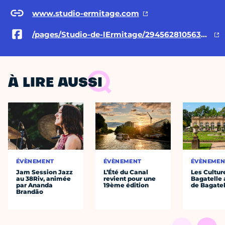
www.studio-ermitage.com
/pages/Studio-de-lErmitage/294562810563263
À LIRE AUSSI
ÉVÈNEMENT
ÉVÈNEMENT
ÉVÈNEMEN
Jam Session Jazz
L’Été du Canal
Les Cultur
au 38Riv, animée
revient pour une
Bagatelle 
par Ananda
19ème édition
de Bagatel
Brandão