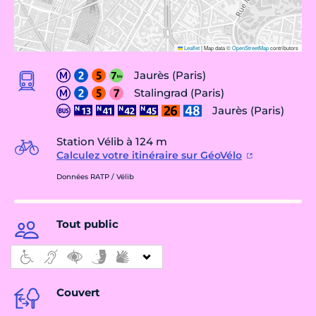
Leaflet
|
Map data ©
OpenStreetMap
contributors
Jaurès (Paris)
Stalingrad (Paris)
Jaurès (Paris)
Station Vélib à 124 m
Calculez votre itinéraire sur GéoVélo
Données RATP / Vélib
Tout public
Couvert