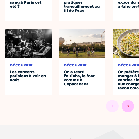
sang à Paris cet
pratiquer
expos du
été ?
tranquillement au
à faire en 
fil de l’eau
DÉCOUVRIR
DÉCOUVRIR
DÉCOUVRI
Les concerts
On a testé
On préfèr
parisiens à voir en
l’altinha, le foot
manger à 
août
comme à
cantine : l
Copacabana
aux courge
façon bol