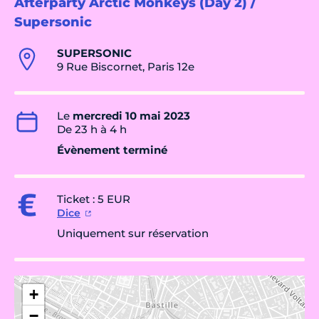
Afterparty Arctic Monkeys (Day 2) /
Supersonic
SUPERSONIC
9 Rue Biscornet, Paris 12e
Le
mercredi 10 mai 2023
De 23 h à 4 h
Évènement terminé
Ticket : 5 EUR
Dice
Uniquement sur réservation
+
−