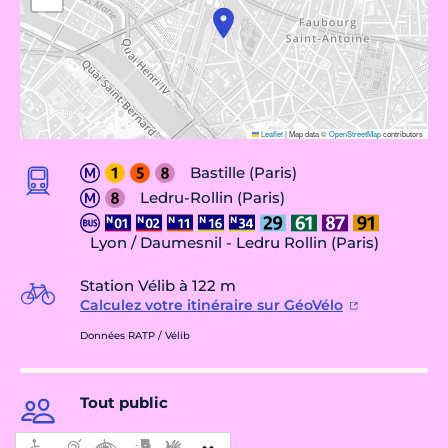
Leaflet
|
Map data ©
OpenStreetMap
contributors
Bastille (Paris)
Ledru-Rollin (Paris)
Lyon / Daumesnil - Ledru Rollin (Paris)
Station Vélib à 122 m
Calculez votre itinéraire sur GéoVélo
Données RATP / Vélib
Tout public