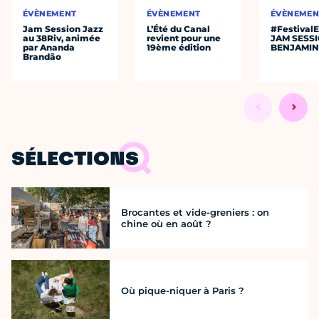
ÉVÈNEMENT
ÉVÈNEMENT
ÉVÈNEMEN
Jam Session Jazz
L’Été du Canal
#Festival
au 38Riv, animée
revient pour une
JAM SESS
par Ananda
19ème édition
BENJAMIN
Brandão
SÉLECTIONS
Brocantes et vide-greniers : on
chine où en août ?
Où pique-niquer à Paris ?