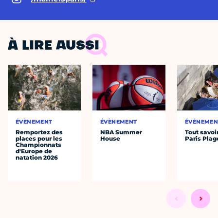
À LIRE AUSSI
ÉVÈNEMENT
ÉVÈNEMENT
ÉVÈNEMEN
Remportez des
NBA Summer
Tout savoi
places pour les
House
Paris Plag
Championnats
d'Europe de
natation 2026