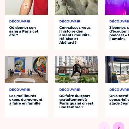
DÉCOUVRIR
DÉCOUVRIR
DÉCOUVRI
Où donner son
Connaissez-vous
3 bonnes r
sang à Paris cet
l’histoire des
d’écouter 
été ?
amants maudits,
podcast « 
Héloïse et
Fumoir »
Abélard ?
DÉCOUVRIR
DÉCOUVRIR
DÉCOUVRI
Les meilleures
Où faire du sport
On a testé 
expos du moment
gratuitement à
sensoriell
à faire en famille
Paris quand on est
stade Jea
une femme ?