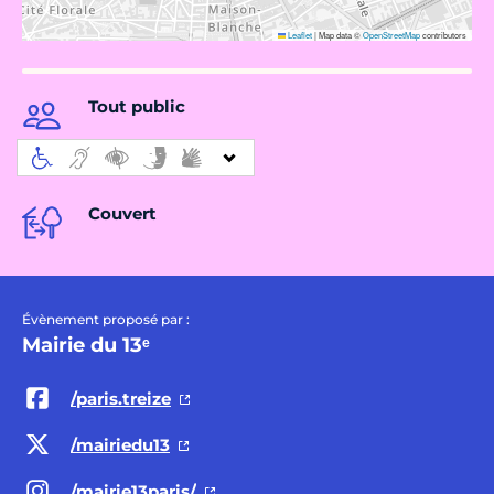
Leaflet
|
Map data ©
OpenStreetMap
contributors
Tout public
Couvert
Évènement proposé par :
Mairie du 13ᵉ
/paris.treize
/mairiedu13
/mairie13paris/