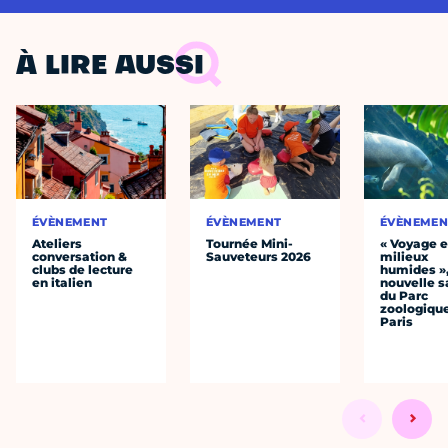
À LIRE AUSSI
ÉVÈNEMENT
ÉVÈNEMENT
ÉVÈNEMEN
Ateliers
Tournée Mini-
« Voyage 
conversation &
Sauveteurs 2026
milieux
clubs de lecture
humides »,
en italien
nouvelle s
du Parc
zoologiqu
Paris