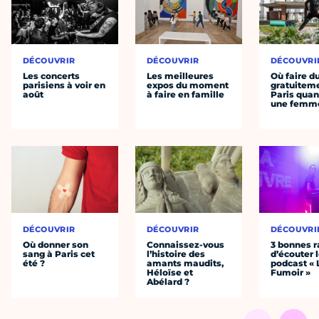
DÉCOUVRIR
DÉCOUVRIR
DÉCOUVRI
Les concerts
Les meilleures
Où faire d
parisiens à voir en
expos du moment
gratuitem
août
à faire en famille
Paris quan
une femm
DÉCOUVRIR
DÉCOUVRIR
DÉCOUVRI
Où donner son
Connaissez-vous
3 bonnes r
sang à Paris cet
l’histoire des
d’écouter 
été ?
amants maudits,
podcast « 
Héloïse et
Fumoir »
Abélard ?