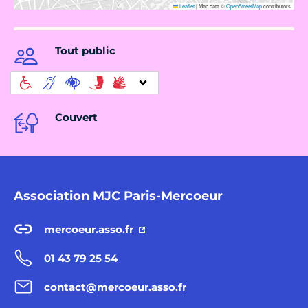
Leaflet
|
Map data ©
OpenStreetMap
contributors
Tout public
Couvert
Association MJC Paris-Mercoeur
mercoeur.asso.fr
01 43 79 25 54
contact@mercoeur.asso.fr