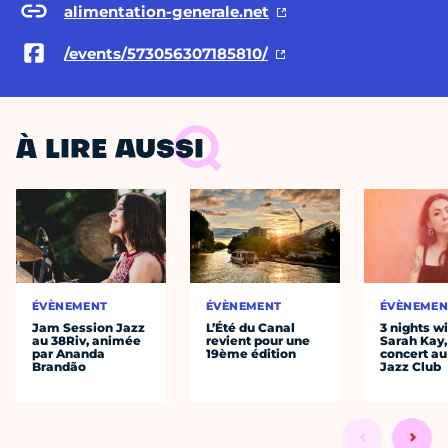
alimentation-generale.net
/events/573056307185810/
À LIRE AUSSI
ÉVÈNEMENT
ÉVÈNEMENT
ÉVÈNEMEN
Jam Session Jazz
L’Été du Canal
3 nights w
au 38Riv, animée
revient pour une
Sarah Kay,
par Ananda
19ème édition
concert au
Brandão
Jazz Club