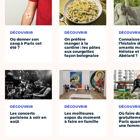
DÉCOUVRIR
DÉCOUVRIR
DÉCOUVRI
Où donner son
On préfère
Connaisse
sang à Paris cet
manger à la
l’histoire 
été ?
cantine : les pâtes
amants ma
aux courgettes
Héloïse et
façon bolognaise
Abélard ?
DÉCOUVRIR
DÉCOUVRIR
DÉCOUVRI
Les concerts
Les meilleures
Où faire d
parisiens à voir en
expos du moment
gratuitem
août
à faire en famille
Paris quan
une femm