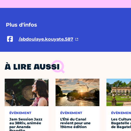
Plus d'infos
/abdoulaye.kouyate.587
À LIRE AUSSI
ÉVÈNEMENT
ÉVÈNEMENT
ÉVÈNEMEN
Jam Session Jazz
L’Été du Canal
Les Cultur
au 38Riv, animée
revient pour une
Bagatelle 
par Ananda
19ème édition
de Bagatel
Brandão