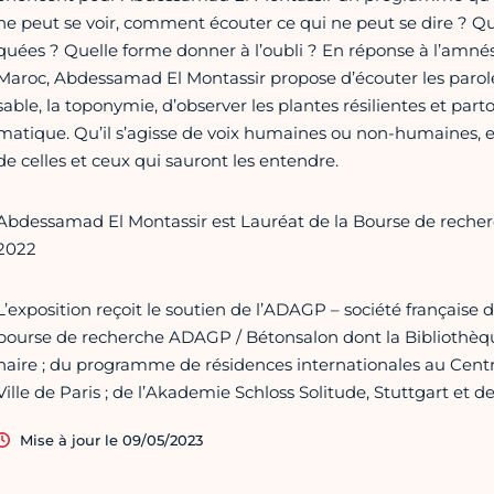
ne peut se voir, com­ment écouter ce qui ne peut se dire ? Qu
quées ? Quelle forme donner à l’oubli ? En réponse à l’amné­si
Maroc, Abdessamad El Montassir pro­pose d’écouter les paro­les s
sable, la topo­ny­mie, d’obser­ver les plan­tes rési­lien­tes et pa
ma­ti­que. Qu’il s’agisse de voix humai­nes ou non-humai­nes, 
de celles et ceux qui sau­ront les enten­dre.
Abdessamad El Montassir est Lauréat de la Bourse de reche
2022
L’expo­si­tion reçoit le sou­tien de l’ADAGP – société fran­çaise
bourse de recher­che ADAGP / Bétonsalon dont la Bibliothèq
naire ; du pro­gramme de rési­den­ces inter­na­tio­na­les au Cen
Ville de Paris ; de l’Akademie Schloss Solitude, Stuttgart et d
Mise à jour le 09/05/2023