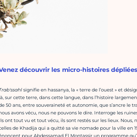
Venez découvrir les micro-histoires dépliées 
Trab'ssahl
signi­fie en has­sa­nya, la « terre de l’ouest » et dési­
là, sur cette terre, dans cette langue, dans l’his­toire lar­ge­me
de 50 ans, entre sou­ve­rai­neté et auto­no­mie, que s’ancre le 
nous avons vécu, nous ne pou­vons le dire. Interroge les ruines,
Ils ont tout vu et tout vécu, ils sont restés sur les lieux. Nous,
celles de Khadija qui a quitté sa vie nomade pour la ville en 
énoncent pour Abdessamad El Montassir un pro­gramme qu’il