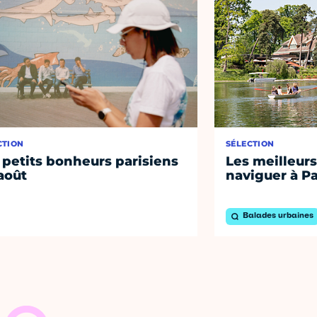
CTION
SÉLECTION
 petits bonheurs parisiens
Les meilleurs
août
naviguer à Pa
Balades urbaines