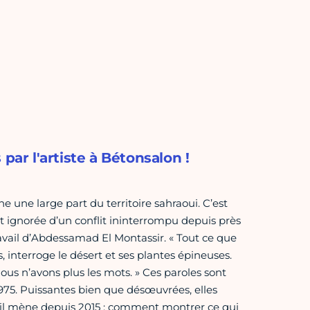
par l'artiste à Bétonsalon !
gne une large part du ter­ri­toire sah­raoui. C’est
nt igno­rée d’un conflit inin­ter­rompu depuis près
tra­vail d’Abdessamad El Montassir. « Tout ce que
 inter­roge le désert et ses plan­tes épineuses.
 nous n’avons plus les mots. » Ces paro­les sont
1975. Puissantes bien que désœu­vrées, elles
 mène depuis 2015 : com­ment mon­trer ce qui