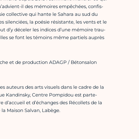
’advient-il des mémoi­res empê­chées, confis­
e col­lec­tive qui hante le Sahara au sud du
ilen­ciées, la poésie résis­tante, les vents et le
r­tout d’y déce­ler les indi­ces d’une mémoire trau­
elles se font les témoins même par­tiels auprès
rche et de production ADAGP / Bétonsalon
 des auteurs des arts visuels dans le cadre de la
ue Kandinsky, Centre Pompidou est par­te­
tre d’accueil et d’échanges des Récollets de la
e la Maison Salvan, Labège.