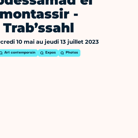
bdessamad el
montassir -
Trab’ssahl
redi 10 mai au jeudi 13 juillet 2023
Art contemporain
Expos
Photos