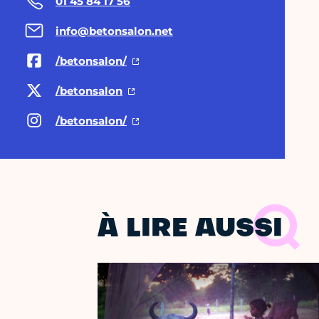
01 45 84 17 56
info@betonsalon.net
/betonsalon/
/betonsalon
/betonsalon/
À LIRE AUSSI