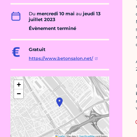
Du
mercredi 10 mai
au
jeudi 13
juillet 2023
Évènement terminé
Gratuit
https://www.betonsalon.net/
+
−
Leaflet
|
Map data ©
OpenStreetMap
contributors