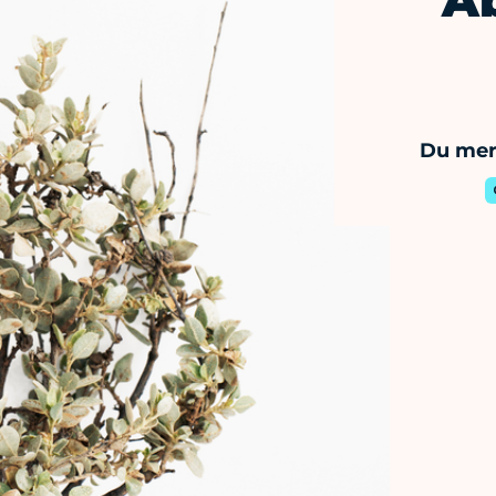
A
Du merc