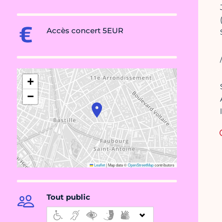
Accès concert 5EUR
+
−
Leaflet
|
Map data ©
OpenStreetMap
contributors
Tout public