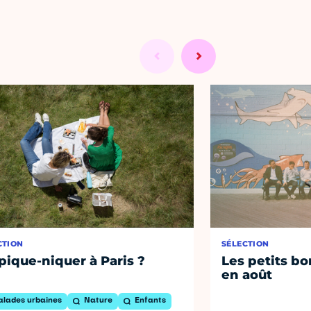
CTION
SÉLECTION
pique-niquer à Paris ?
Les petits bo
en août
alades urbaines
Nature
Enfants