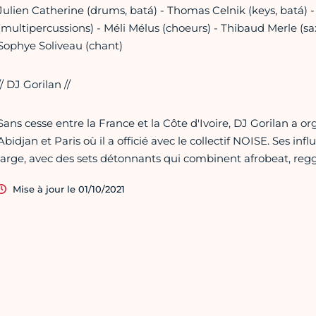
Julien Catherine (drums, batá) - Thomas Celnik (keys, batá) 
(multipercussions) - Méli Mélus (choeurs) - Thibaud Merle (sax
Sophye Soliveau (chant)
// DJ Gorilan //
Sans cesse entre la France et la Côte d'Ivoire, DJ Gorilan a 
Abidjan et Paris où il a officié avec le collectif NOISE. Ses in
large, avec des sets détonnants qui combinent afrobeat, regga
Mise à jour le 01/10/2021