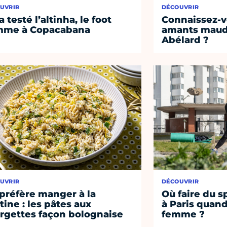
UVRIR
DÉCOUVRIR
a testé l’altinha, le foot
Connaissez-vo
mme à Copacabana
amants maudi
Abélard ?
UVRIR
DÉCOUVRIR
préfère manger à la
Où faire du s
tine : les pâtes aux
à Paris quand
rgettes façon bolognaise
femme ?