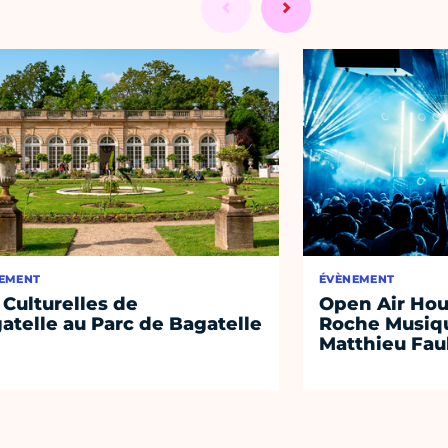
EMENT
ÉVÈNEMENT
 Culturelles de
Open Air Hou
atelle au Parc de Bagatelle
Roche Musiqu
Matthieu Fa