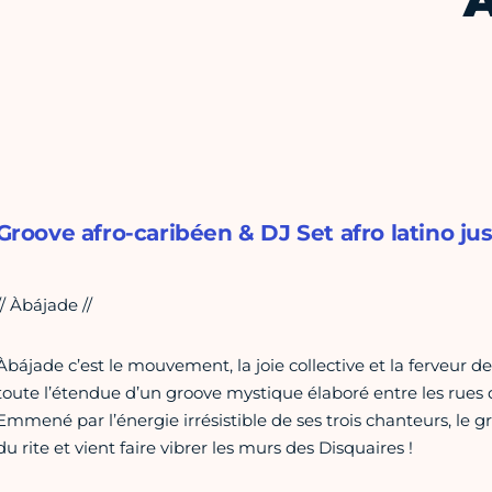
À
Groove afro-caribéen & DJ Set afro latino jus
// Àbájade //
Àbájade c’est le mouvement, la joie collective et la ferveur d
toute l’étendue d’un groove mystique élaboré entre les rues 
Emmené par l’énergie irrésistible de ses trois chanteurs, le 
du rite et vient faire vibrer les murs des Disquaires !